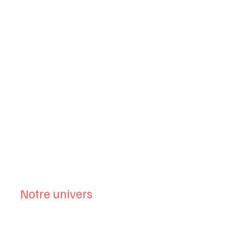
Notre univers