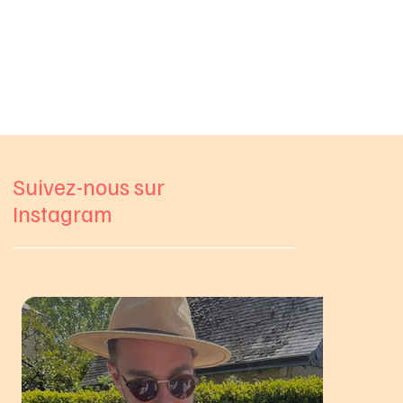
Suivez-nous sur
Instagram